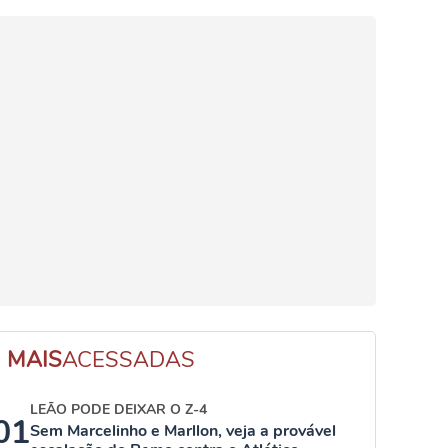
MAIS
ACESSADAS
LEÃO PODE DEIXAR O Z-4
01
Sem Marcelinho e Marllon, veja a provável