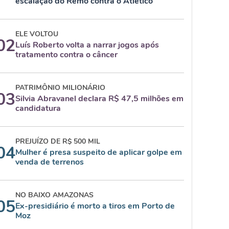
escalação do Remo contra o Atlético
ELE VOLTOU
02
Luís Roberto volta a narrar jogos após
tratamento contra o câncer
PATRIMÔNIO MILIONÁRIO
03
Silvia Abravanel declara R$ 47,5 milhões em
candidatura
PREJUÍZO DE R$ 500 MIL
04
Mulher é presa suspeito de aplicar golpe em
venda de terrenos
NO BAIXO AMAZONAS
05
Ex-presidiário é morto a tiros em Porto de
Moz