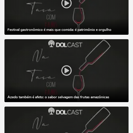
Festival gastronômico é mais que comida: é patrimônio e orgulho
Azedo também é afeto: o sabor selvagem das frutas amazônicas