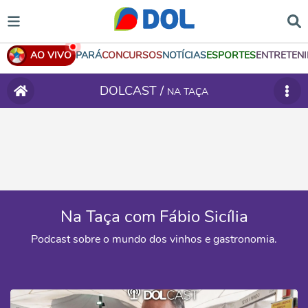
AO VIVO
PARÁ
CONCURSOS
NOTÍCIAS
ESPORTES
ENTRETEN
DOLCAST /
NA TAÇA
Na Taça com Fábio Sicília
Podcast sobre o mundo dos vinhos e gastronomia.