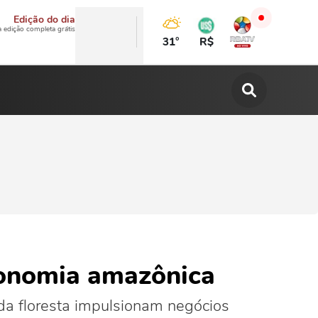
Edição do dia
a edição completa grátis
31°
R$
ronomia amazônica
da floresta impulsionam negócios