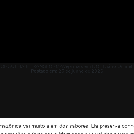
RGULHA E TRANSFORMAVeja mais em DOL Diário Onlinehtt
Postado em:
25 de junho de 2026
azônica vai muito além dos sabores. Ela preserva con