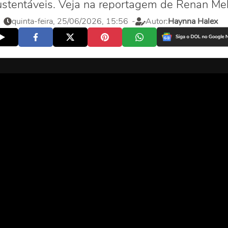
ustentáveis. Veja na reportagem de Renan Mel
quinta-feira, 25/06/2026, 15:56
-
Autor:
Haynna Halex