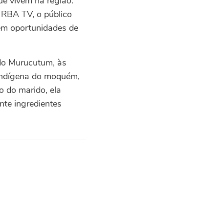
ue vivem na região.
 RBA TV, o público
em oportunidades de
 do Murucutum, às
 indígena do moquém,
o do marido, ela
nte ingredientes