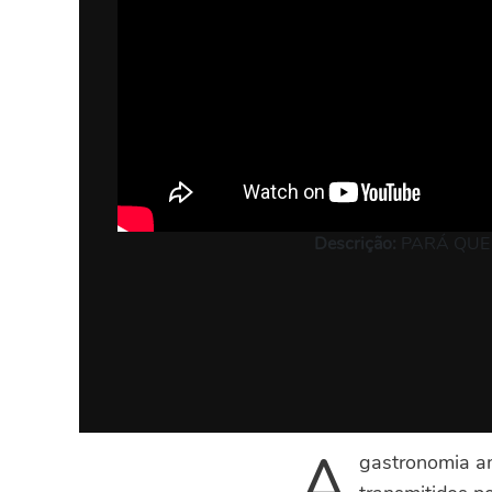
Descrição:
PARÁ QUE O
A
gastronomia am