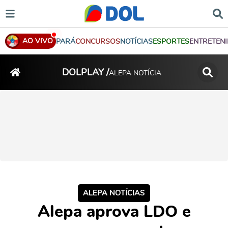
AO VIVO
PARÁ
CONCURSOS
NOTÍCIAS
ESPORTES
ENTRETEN
DOLPLAY /
ALEPA NOTÍCIA
ALEPA NOTÍCIAS
Alepa aprova LDO e