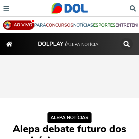
AO VIVO
PARÁ
CONCURSOS
NOTÍCIAS
ESPORTES
ENTRETEN
DOLPLAY /
ALEPA NOTÍCIA
ALEPA NOTÍCIAS
Alepa debate futuro dos